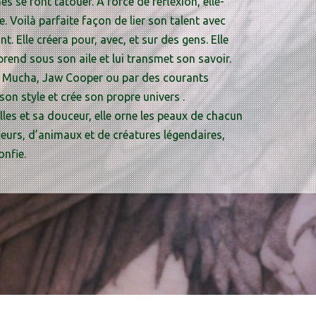
s se font tatouer. A force de réflexion, elle-
 Voilà parfaite façon de lier son talent avec
t. Elle créera pour, avec, et sur des gens. Elle
rend sous son aile et lui transmet son savoir.
ons Mucha, Jaw Cooper ou par des courants
 son style et crée son propre univers .
lles et sa douceur, elle orne les peaux de chacun
eurs, d’animaux et de créatures légendaires,
onfie.